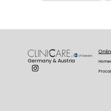
Onli
Germany & Austria
Home
Proca