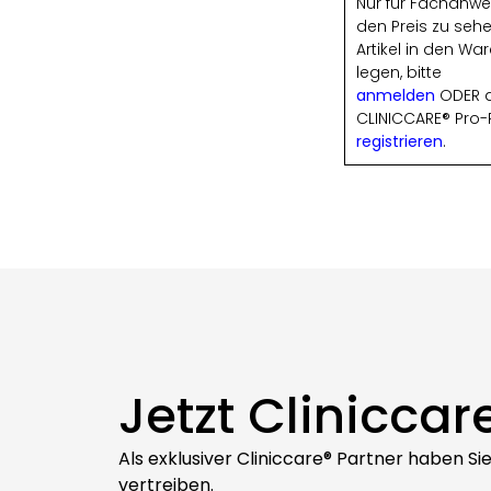
Nur für Fachanw
den Preis zu seh
Artikel in den Wa
legen, bitte
anmelden
ODER a
CLINICCARE® Pro-
registrieren
.
Jetzt Cliniccar
Als exklusiver Cliniccare® Partner haben S
vertreiben.