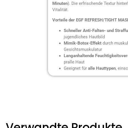
Minuten
). Die erfrischende Textur hinte
Vitalität.
Vorteile der EGF REFRESH/TIGHT MAS
Schneller Anti-Falten- und Straff
jugendliches Hautbild
Mimik-Botox-Effekt
durch muskul
Gesichtsmuskulatur
Langanhaltende Feuchtigkeitsve
pralle Haut
Geeignet für
alle Hauttypen
, eins
Verwandte Produkte