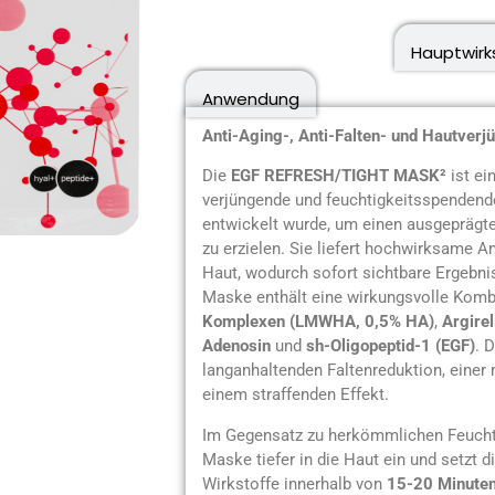
Produktbeschreibung
Hauptwirk
Anwendung
Anti-Aging-, Anti-Falten- und Hautver
Die
EGF REFRESH/TIGHT MASK²
ist ei
verjüngende und feuchtigkeitsspendende
entwickelt wurde, um einen ausgeprägten
zu erzielen. Sie liefert hochwirksame Ant
Haut, wodurch sofort sichtbare Ergebni
Maske enthält eine wirkungsvolle Komb
Komplexen (LMWHA, 0,5% HA)
,
Argirel
Adenosin
und
sh-Oligopeptid-1 (EGF)
. 
langanhaltenden Faltenreduktion, eine
einem straffenden Effekt.
Im Gegensatz zu herkömmlichen Feucht
Maske tiefer in die Haut ein und setzt 
Wirkstoffe innerhalb von
15-20 Minute