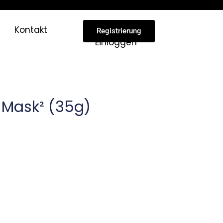
Kontakt
Registrierung
Einloggen
t Mask² (35g)