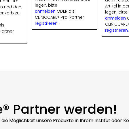
den Preis 
ender. Um
legen, bitte
Artikel in 
en und den
anmelden
ODER als
legen, bitte
renkorb zu
CLINICCARE® Pro-Partner
anmelden
O
registrieren
.
CLINICCARE®
ls
registrieren
.
Partner
e® Partner werden!
ie die Möglichkeit unsere Produkte in Ihrem Institut oder