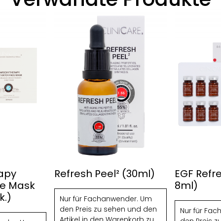
apy
Refresh Peel² (30ml)
EGF Refre
ce Mask
8ml)
k.)
Nur für Fachanwender. Um
den Preis zu sehen und den
Nur für Fa
Artikel in den Warenkorb zu