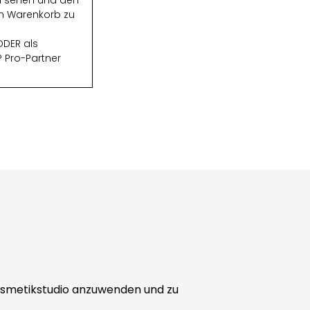
zu sehen und den
den Warenkorb zu
DER als
 Pro-Partner
 Kosmetikstudio anzuwenden und zu