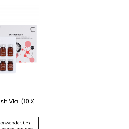
sh Vial (10 X
chanwender. Um