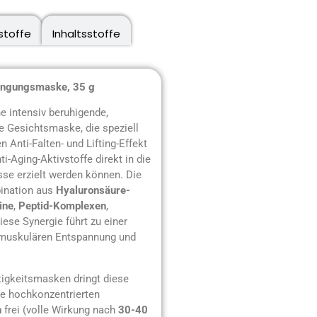
stoffe
Inhaltsstoffe
jüngungsmaske, 35 g
ne intensiv beruhigende,
 Gesichtsmaske, die speziell
 Anti-Falten- und Lifting-Effekt
i-Aging-Aktivstoffe direkt in die
sse erzielt werden können. Die
ination aus
Hyaluronsäure-
ine
,
Peptid-Komplexen
,
Diese Synergie führt zu einer
r muskulären Entspannung und
igkeitsmasken dringt diese
die hochkonzentrierten
n
frei (volle Wirkung nach
30-40