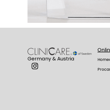
Onli
Germany & Austria
Home
Proca