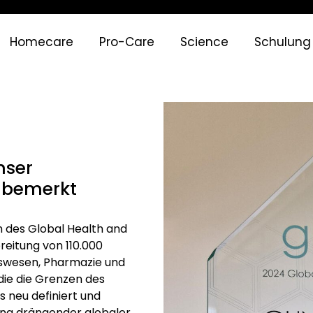
Homecare
Pro-Care
Science
Schulung
nser
nbemerkt
 des Global Health and
eitung von 110.000
swesen, Pharmazie und
die die Grenzen des
 neu definiert und
ung drängender globaler