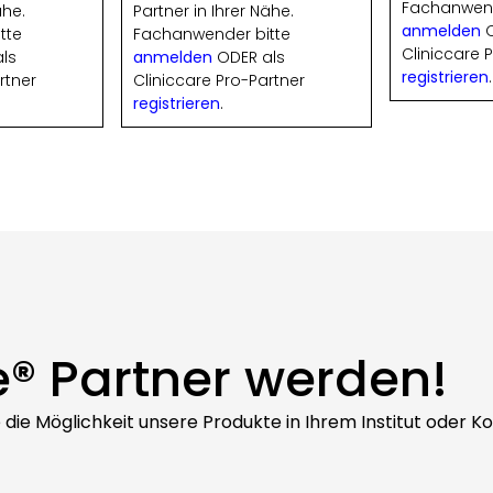
Fachanwend
ähe.
Partner in Ihrer Nähe.
anmelden
O
tte
Fachanwender bitte
Cliniccare 
ls
anmelden
ODER als
registrieren
.
rtner
Cliniccare Pro-Partner
registrieren
.
e® Partner werden!
ie die Möglichkeit unsere Produkte in Ihrem Institut oder