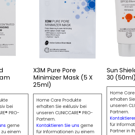
d
X3M Pure Pore
Sun Shie
oam
Minimizer Mask (5 X
30 (50ml
25ml)
Home Care 
erhalten Sie
ukte
Home Care Produkte
unseren CL
siv bei
erhalten Sie exklusiv bei
Partnern.
ARE® PRO-
unseren CLINICCARE® PRO-
Kontaktiere
Partnern.
für Informa
uns
gerne
Kontaktieren Sie uns
gerne
Partner in I
n zu einem
für Informationen zu einem