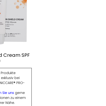
ld Cream SPF
)
Produkte
 exklusiv bei
INICCARE® PRO-
n Sie uns
gerne
tionen zu einem
hrer Nähe.