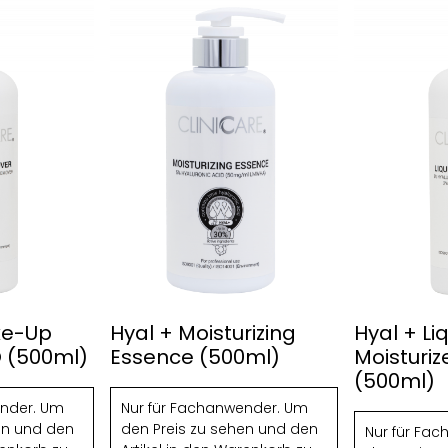
ke-Up
Hyal + Moisturizing
Hyal + Li
 (500ml)
Essence (500ml)
Moisturiz
(500ml)
ender. Um
Nur für Fachanwender. Um
en und den
den Preis zu sehen und den
Nur für Fa