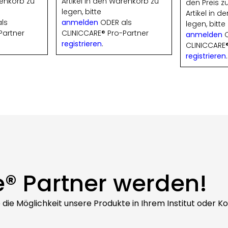
renkorb zu
Artikel in den Warenkorb zu
den Preis 
legen, bitte
Artikel in 
ls
anmelden
ODER als
legen, bitte
Partner
CLINICCARE® Pro-Partner
anmelden
O
registrieren
.
CLINICCARE®
registrieren
.
e® Partner werden!
ie die Möglichkeit unsere Produkte in Ihrem Institut oder