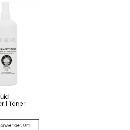
quid
er | Toner
chanwender. Um