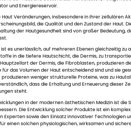
tor und Energiereservoir.
 Haut Veränderungen, insbesondere in ihrer zellulären Ak
cheinungsbild, die Qualität und den Zustand der Haut. D
haltung der Hautgesundheit sind von großer Bedeutung, da
sst.
ist es unerlässlich, auf mehreren Ebenen gleichzeitig zu ar
offe in die tiefere Hautschicht, die Dermis, zu transporti
Hauptzellart der Dermis, die Fibroblasten, produzieren di
ie für das Volumen der Haut entscheidend sind und sie ges
nd produzieren weniger strukturelle Proteine, was zu Hau
verständlich, dass die Erhaltung und Erneuerung dieser Zel
ngen steht.
icklungen in der modernen ästhetischen Medizin ist die S
bessern. Die Entwicklung solcher Produkte ist ein komple
 Experten sowie den Einsatz innovativer Technologien u
el für einen solchen physiologischen, wirksamen und sicher