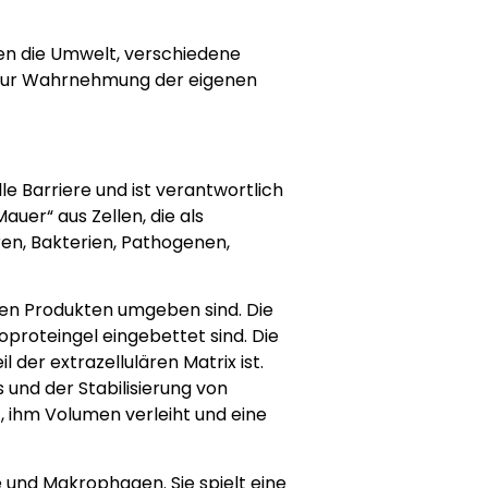
gen die Umwelt, verschiedene
h zur Wahrnehmung der eigenen
e Barriere und ist verantwortlich
uer“ aus Zellen, die als
ren, Bakterien, Pathogenen,
lären Produkten umgeben sind. Die
oproteingel eingebettet sind. Die
der extrazellulären Matrix ist.
 und der Stabilisierung von
t, ihm Volumen verleiht und eine
 und Makrophagen. Sie spielt eine