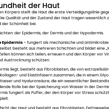
undheit der Haut
 Körpers stellt die Haut die erste Verteidigungslinie ge
 Die Qualität und der Zustand der Haut tragen wesentlic
 der Schönheit bei.
ichten: der Epidermis, der Dermis und der Hypodermis.
e Epidermis
– fungiert als mechanische und antimikrobiell
selbst besteht aus mehreren Schichten und bildet eine „Ma
Zellen können sich teilen, erneuern und den Körper vor Vi
nd Austrocknung schützen.
dermis liegt, besteht aus Fibroblasten, die von extrazellu
s Kollagen- und Elastinfasern zusammen, die in einem Glyc
sser und Hyaluronsäure, die ein wesentlicher Bestandteil 
dende Rolle bei der Speicherung von Wasser in der Dermis
rmis fungiert als Puffer, der den Körper vor Stress schütz
ielt.
Schicht der Haut und besteht aus Fibroblasten, Fettgewebe