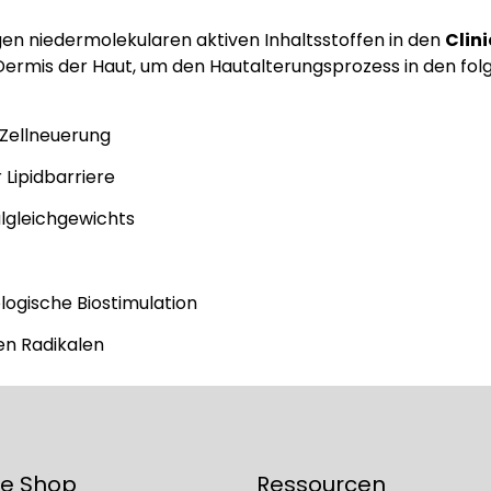
gen niedermolekularen aktiven Inhaltsstoffen in den
Clin
 Dermis der Haut, um den Hautalterungsprozess in den fo
Zellneuerung
Lipidbarriere
lgleichgewichts
logische Biostimulation
ien Radikalen
ne Shop
Ressourcen