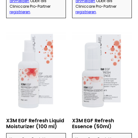
anmelden
ODER als
anmelden
ODER als
Cliniccare Pro-Partner
Cliniccare Pro-Partner
registrieren
.
registrieren
.
X3M EGF Refresh Liquid
X3M EGF Refresh
Moisturizer (100 ml)
Essence (50ml)