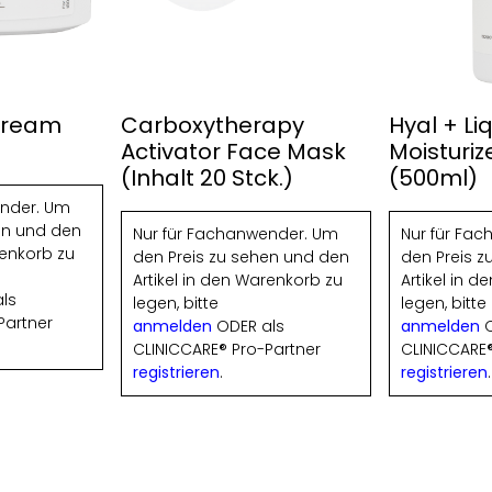
 Cream
Carboxytherapy
Hyal + Li
Activator Face Mask
Moisturiz
(Inhalt 20 Stck.)
(500ml)
ender. Um
en und den
Nur für Fachanwender. Um
Nur für Fa
renkorb zu
den Preis zu sehen und den
den Preis 
Artikel in den Warenkorb zu
Artikel in 
ls
legen, bitte
legen, bitte
Partner
anmelden
ODER als
anmelden
O
CLINICCARE® Pro-Partner
CLINICCARE®
registrieren
.
registrieren
.