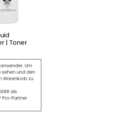
quid
er | Toner
chanwender. Um
zu sehen und den
den Warenkorb zu
DER als
 Pro-Partner