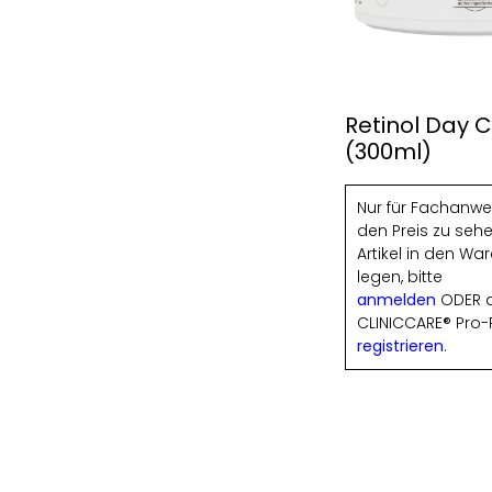
Retinol Day
(300ml)
Nur für Fachanw
den Preis zu seh
Artikel in den Wa
legen, bitte
anmelden
ODER a
CLINICCARE® Pro-
registrieren
.