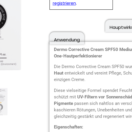
registrieren
.
Produktbeschreibung
Hauptwirk
Anwendung
Dermo Corrective Cream SPF50 Medium 
One-Hautperfektionierer
Die Dermo Corrective Cream SPF50 wu
Haut
entwickelt und vereint Pflege, Schu
einzigen Creme.
Diese vielseitige Formel spendet Feucht
schützt mit
UV-Filtern vor Sonnenschä
Pigmente
passen sich nahtlos an versc
kaschieren Rötungen, Unebenheiten und
gleichzeitig gestärkt und regeneriert wir
Eigenschaften: