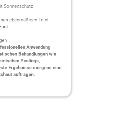
it Sonnenschutz
inen ebenmäßigen Teint
Haut
ngen
rofessionellen Anwendung
metischen Behandlungen wie
emischen Peelings,
este Ergebnisse morgens eine
tshaut auftragen.