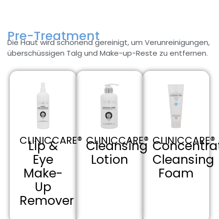
Pre-Treatment
Die Haut wird schonend gereinigt, um Verunreinigungen,
überschüssigen Talg und Make-up-Reste zu entfernen.
CLINICCARE®
CLINICCARE®
CLINICCARE®
Lip &
Cleansing
Concentra
Eye
Lotion
Cleansing
Make-
Foam
Up
Remover