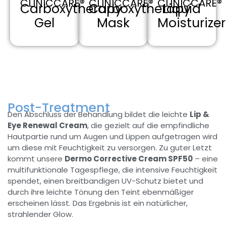
CLINICCARE®
CLINICCARE®
CLINICCARE®
Carboxytherapy
Carboxytherapy
Liquid
Gel
Mask
Moisturizer
Post-Treatment
Den Abschluss der Behandlung bildet die leichte
Lip &
Eye Renewal Cream
, die gezielt auf die empfindliche
Hautpartie rund um Augen und Lippen aufgetragen wird
um diese mit Feuchtigkeit zu versorgen. Zu guter Letzt
kommt unsere
Dermo Corrective Cream SPF50
– eine
multifunktionale Tagespflege, die intensive Feuchtigkeit
spendet, einen breitbandigen UV-Schutz bietet und
durch ihre leichte Tönung den Teint ebenmäßiger
erscheinen lässt. Das Ergebnis ist ein natürlicher,
strahlender Glow.