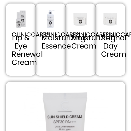
CLINICCARE®
CLINICCARE®
CLINICCARE®
CLINICCA
Lip &
Moisturizing
Moisturizing
Retinol
Eye
Essence
Cream
Day
Renewal
Cream
Cream