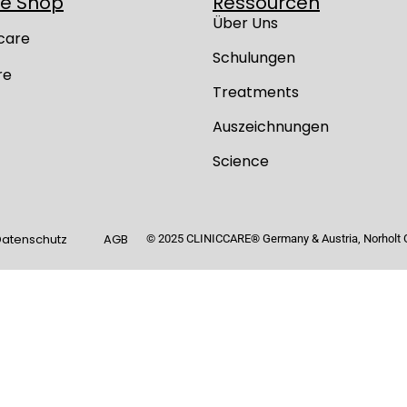
ne Shop
Ressourcen
Über Uns
care
Schulungen
re
Treatments
Auszeichnungen
Science
atenschutz
AGB
© 2025 CLINICCARE
®
Germany & Austria, Norholt G