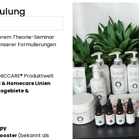
hulung
nserem Theorie-Seminar
 unserer Formulierungen
NICCARE® Produktwelt
l & Homecare Linien
sgebiete &
apy
booster
(bekannt als