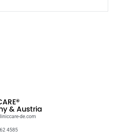
CARE®
y & Austria
liniccare-de.com
62 4585