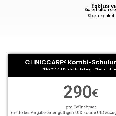
Exklusiv
Sie erhalten di
Starterpakete
CLINICCARE® Kombi-Schulu
CLINICCARE® Produktschulung x Chemical Pe
290
€
pro Teilnehmer
(netto bei Angabe einer gültigen UID - ohne UID zuzüg