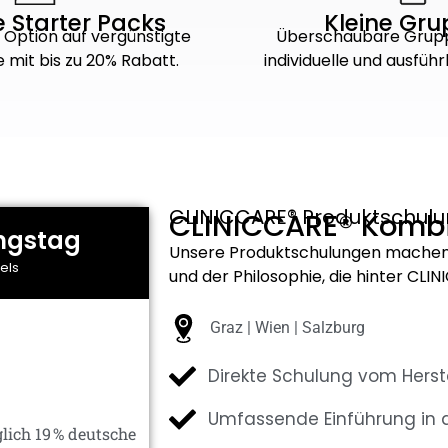
e Starter Packs
Kleine Gr
e Option auf vergünstigte
Überschaubare Grup
 mit bis zu 20% Rabatt.
individuelle und ausführ
CLINICCARE® Produktschulu
CLINICCARE® Kombi
ngstag
Unsere Produktschulungen machen 
els
und der Philosophie, die hinter CL
Graz | Wien | Salzburg
Direkte Schulung vom Herste
Umfassende Einführung in 
lich 19 % deutsche