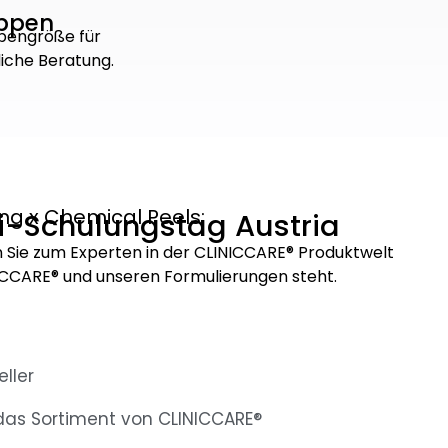
uppen
pengröße für
liche Beratung.
ng x Chemical Peels:
-Schulungstag Austria
Sie zum Experten in der CLINICCARE® Produktwelt
INICCARE® und unseren Formulierungen steht.
ller
das Sortiment von CLINICCARE®