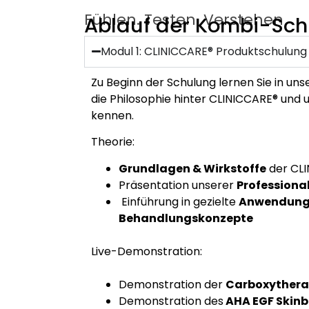
Fühlen. Testen. Verstehen
Ablauf der Kombi-Sc
Modul 1: CLINICCARE® Produktschulung
Zu Beginn der Schulung lernen Sie in u
die Philosophie hinter CLINICCARE® und
kennen.
Theorie:
Grundlagen & Wirkstoffe
der CLI
Präsentation unserer
Professiona
Einführung in gezielte
Anwendung
Behandlungskonzepte
Live-Demonstration:
Demonstration der
Carboxyther
Demonstration des
AHA EGF Skin