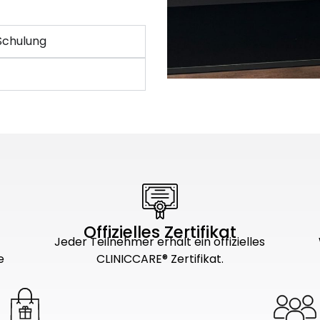
Schulung
Offizielles Zertifikat
Jeder Teilnehmer erhält ein offizielles
e
CLINICCARE® Zertifikat.