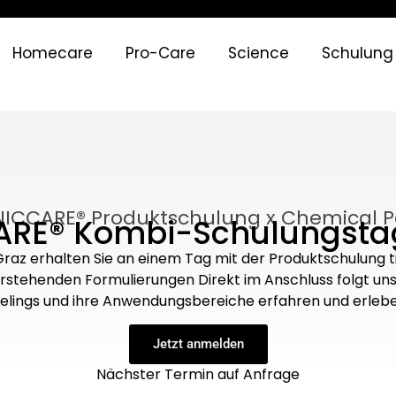
Homecare
Pro-Care
Science
Schulung
NICCARE® Produktschulung x Chemical P
ARE® Kombi-Schulungstag
raz erhalten Sie an einem Tag mit der Produktschulung ti
tehenden Formulierungen Direkt im Anschluss folgt unser
elings und ihre Anwendungsbereiche erfahren und erlebe
Jetzt anmelden
Nächster Termin auf Anfrage