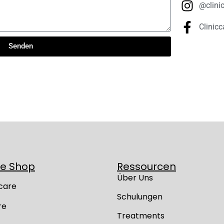
@clini
Clinic
Senden
ne Shop
Ressourcen
Über Uns
care
Schulungen
re
Treatments